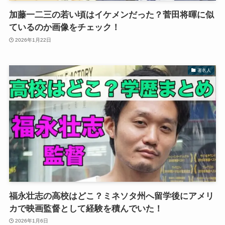
加藤一二三の若い頃はイケメンだった？菅田将暉に似
ているのか画像をチェック！
2026年1月22日
著名人
福永壮志の高校はどこ？ミネソタ州へ留学後にアメリ
カで映画監督として経験を積んでいた！
2026年1月6日