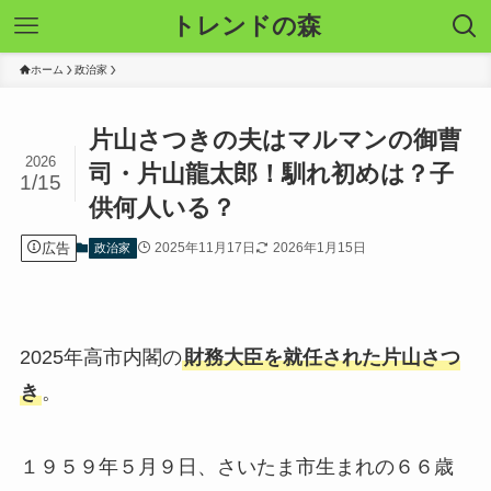
トレンドの森
ホーム
政治家
片山さつきの夫はマルマンの御曹
2026
司・片山龍太郎！馴れ初めは？子
1/15
供何人いる？
広告
2025年11月17日
2026年1月15日
政治家
2025年高市内閣の
財務大臣を就任された片山さつ
き
。
１９５９年５月９日、さいたま市生まれの６６歳