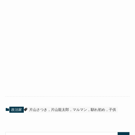
政治家
片山さつき，片山龍太郎，マルマン，馴れ初め，子供