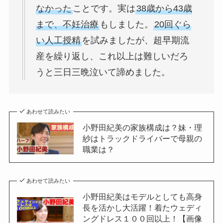
なかった
ことです。実は
38歳から43歳
まで、不妊治療
もしました。
20回ぐら
い人工授精
を試みましたが、超早期流
産を繰り返し、これ以上は難しいだろ
うと三日三晩泣いて諦めました。
あわせて読みたい
小野田紀美の家族構成は？妹・理
紗はトラックドライバーで母親の
職業は？
あわせて読みたい
小野田紀美はモデルとしても高身
長を活かし大活躍！着たウェディ
ングドレス１００回以上！【画像