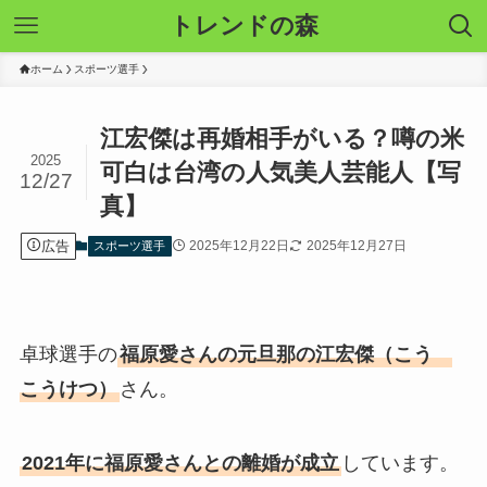
トレンドの森
ホーム
スポーツ選手
江宏傑は再婚相手がいる？噂の米
2025
可白は台湾の人気美人芸能人【写
12/27
真】
広告
2025年12月22日
2025年12月27日
スポーツ選手
卓球選手の
福原愛さんの元旦那の江宏傑（こう
こうけつ）
さん。
2021年に福原愛さんとの離婚が成立
しています。