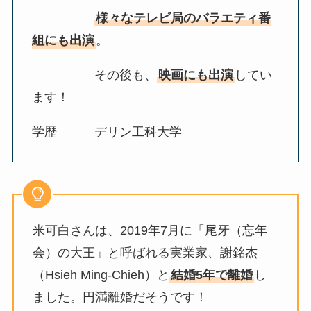
様々なテレビ局のバラエティ番
組にも出演
。
その後も、
映画にも出演
してい
ます！
学歴 デリン工科大学
米可白さんは、2019年7月に「尾牙（忘年
会）の大王」と呼ばれる実業家、謝銘杰
（Hsieh Ming-Chieh）と
結婚5年で離婚
し
ました。円満離婚だそうです！