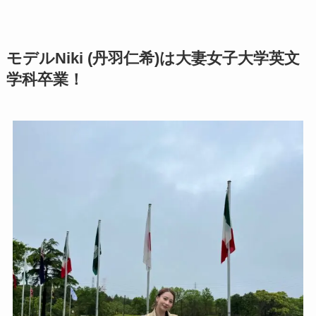
モデルNiki (丹羽仁希)は
大妻女子大学
英文
学科卒業！