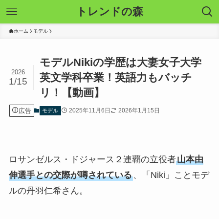
トレンドの森
ホーム
モデル
モデルNikiの学歴は大妻女子大学
2026
英文学科卒業！英語力もバッチ
1/15
リ！【動画】
広告
2025年11月6日
2026年1月15日
モデル
ロサンゼルス・ドジャース２連覇の立役者
山本由
伸選手との交際が噂されている
、「Niki」ことモデ
ルの丹羽仁希さん。