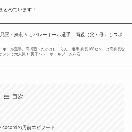
まとめています！
？兄塁・妹莉々もバレーボール選手！両親（父・母）もスポ
ーボール選手、高橋藍（たかはし らん）選手 身長188センチと高身長な
メンで大人気！ 男子バレーボールブームを巻...
目次
ocomiの男前エピソード