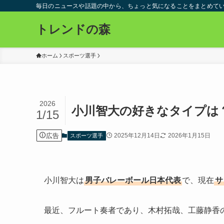
毎日のニュースや話題の中から、ちょっと気になることをまとめて
トレンドの森
ホーム
スポーツ選手
2026
小川智大の好きなタイプは？
1/15
広告
2025年12月14日
2026年1月15日
スポーツ選手
小川智大は
男子バレーボール日本代表
で、現在
サ
最近、フルート奏者であり、木村拓哉、工藤静香の