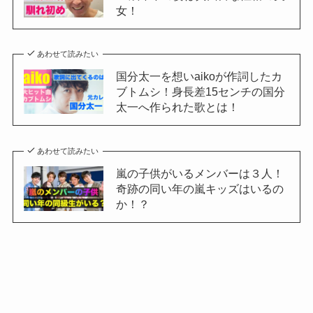
女！
あわせて読みたい
国分太一を想いaikoが作詞したカ
ブトムシ！身長差15センチの国分
太一へ作られた歌とは！
あわせて読みたい
嵐の子供がいるメンバーは３人！
奇跡の同い年の嵐キッズはいるの
か！？