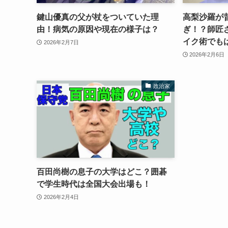
鍵山優真の父が杖をついていた理
高梨沙羅が
由！病気の原因や現在の様子は？
ぎ！？師匠
イク術でも
2026年2月7日
2026年2月6日
政治家
百田尚樹の息子の大学はどこ？囲碁
で学生時代は全国大会出場も！
2026年2月4日