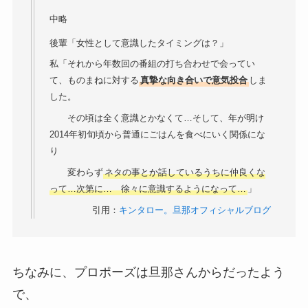
中略
後輩「女性として意識したタイミングは？」
私「それから年数回の番組の打ち合わせで会ってい
て、ものまねに対する
真摯な向き合いで意気投合
しま
した。
その頃は全く意識とかなくて…そして、年が明け
2014年初旬頃から普通にごはんを食べにいく関係にな
り
変わらず
ネタの事とか話しているうちに仲良くな
って…次第に… 徐々に意識するようになって…
」
引用：
キンタロー。旦那オフィシャルブログ
ちなみに、プロポーズは旦那さんからだったよう
で、